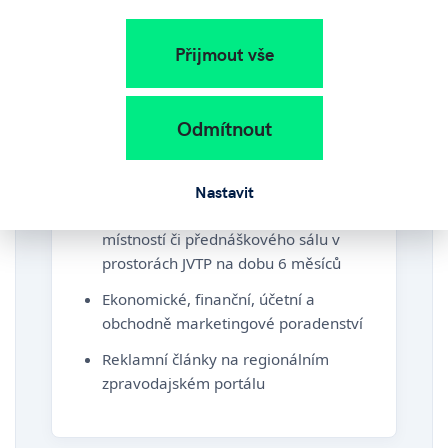
Přijmout vše
Nejlepší Nápad
pro projekty ve fázi před založením firmy
Odmítnout
50 000 Kč
Nastavit
Bezplatné užívání zasedacích
místností či přednáškového sálu v
prostorách JVTP na dobu 6 měsíců
Ekonomické, finanční, účetní a
obchodně marketingové poradenství
Reklamní články na regionálním
zpravodajském portálu