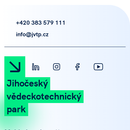
+420 383 579 111
info@jvtp.cz
Jihočeský
vědeckotechnický
park