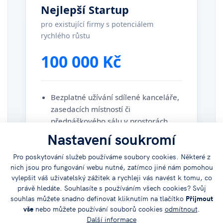
Nejlepší Startup
pro existující firmy s potenciálem
rychlého růstu
100 000 Kč
Bezplatné užívání sdílené kanceláře,
zasedacích místností či
přednáškového sálu v prostorách
JVTP na dobu 6 měsíců
Nastavení soukromí
Ekonomické, finanční, účetní a
Pro poskytování služeb používáme soubory cookies. Některé z
obchodně marketingové poradenství
nich jsou pro fungování webu nutné, zatímco jiné nám pomohou
vylepšit váš uživatelský zážitek a rychleji vás navést k tomu, co
Reklamní články na regionálním
právě hledáte. Souhlasíte s používáním všech cookies? Svůj
zpravodajském portálu
souhlas můžete snadno definovat kliknutím na tlačítko
Přijmout
vše
nebo můžete používání souborů cookies
odmítnout
.
Další informace