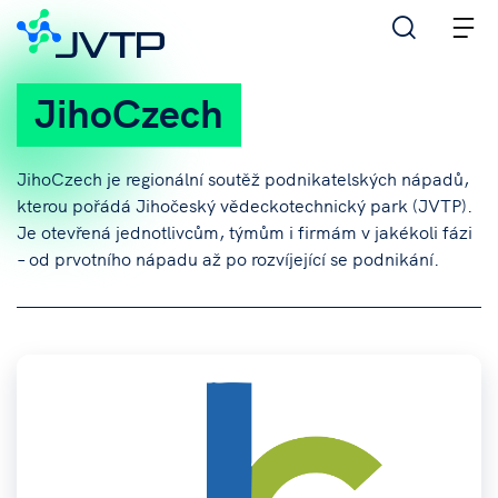
M
JihoCzech
JihoCzech je regionální soutěž podnikatelských nápadů,
kterou pořádá Jihočeský vědeckotechnický park (JVTP).
Je otevřená jednotlivcům, týmům i firmám v jakékoli fázi
– od prvotního nápadu až po rozvíjející se podnikání.